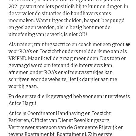
2021 gestart om iets positiefs bij te kunnen dragen in
de vervelende situaties die handhavers soms
meemaken. Want uitgescholden, bespot, bespuugd
en geslagen worden, als je bezig bent met de
uitoefening van je werk, is niet OK!
Als trainer, trainingsactrice en coach met een groot ❤️️
voor BOA’s en Toezichthouders meldde ik me aan als
VRIEND. Maar ik wilde graag meer doen. Dus toen er
gevraagd werd om iemand die interviews kan
afnemen onder BOA’s en/of nieuwsstukjes kan
schrijven voor de website, liet ik dat niet aan me
voorbij gaan.
En de eerste die ik gevraagd heb voor een interview is
Anice Hagui.
Anice is Coördinator Handhaving en Toezicht
Parkeren, Officier van Dienst Bevolkingszorg,
Vertrouwenspersoon van de Gemeente Rijswijk en
tevens Boatrainer bij Boatrainer.nl. Zijn eerste