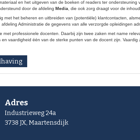
smateriaal en het uitgeven van de boeken of readers ter ondersteuning
 ondersteund door de afdeling
Media
, die ook zorg draagt voor de inhou
ig met het beheren en uitbreiden van (potentiële) klantcontacten, alsm
de afdeling Administratie de gegevens van alle verzorgde opleidingen adm
 met professionele docenten. Daarbij zijn twee zaken met name relevant
en vaardigheid één van de sterke punten van de docent zijn. Vaardig zi
dhaving
Adres
Industrieweg 24a
3738 JX, Maartensdijk